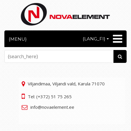
{LANG_FI}
{MENU}
Viljandimaa, Viljandi vald, Karula 71070
Tel: (+372) 51 75 265
info@novaelement.ee