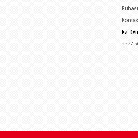
Puhas
Kontak
karl@n
+372 5