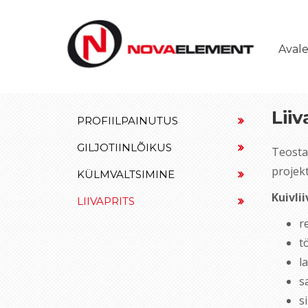
Aval
Liiv
PROFIILPAINUTUS
GILJOTIINLÕIKUS
Teosta
projekt
KÜLMVALTSIMINE
Kuivli
LIIVAPRITS
r
t
l
s
s