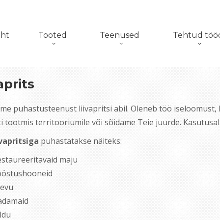
eht
Tooted
Teenused
Tehtud töö
aprits
me puhastusteenust liivapritsi abil. Oleneb töö iseloomust,
i tootmis territooriumile või sõidame Teie juurde. Kasutusal
ivapritsiga
puhastatakse näiteks:
estaureeritavaid maju
ööstushooneid
aevu
adamaid
ildu