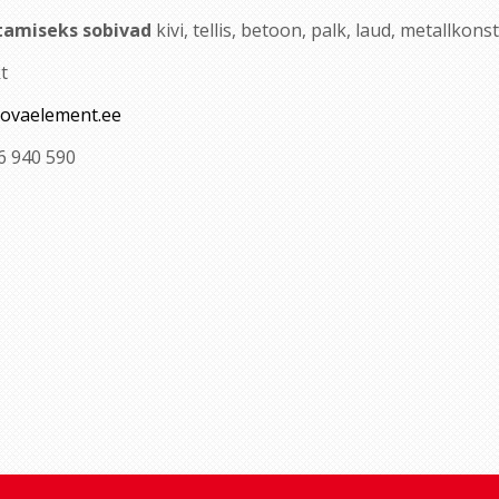
tamiseks sobivad
kivi, tellis, betoon, palk, laud, metallkon
t
ovaelement.ee
6 940 590