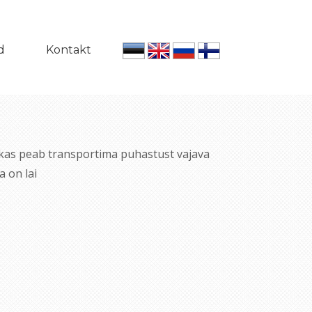
d
Kontakt
 kas peab transportima puhastust vajava
a on lai