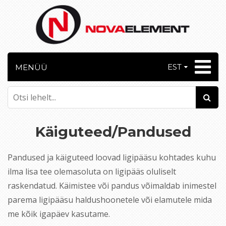
EST
MENÜÜ
Käiguteed/Pandused
Pandused ja käiguteed loovad ligipääsu kohtades kuhu
ilma lisa tee olemasoluta on ligipääs oluliselt
raskendatud. Käimistee või pandus võimaldab inimestel
parema ligipääsu haldushoonetele või elamutele mida
me kõik igapäev kasutame.