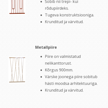
Sobib nii trepi- kui
rõdupiirdeks.
Tugeva konstruktsiooniga.
Krunditud ja värvitud.
Metallpiire
Piire on valmistatud
nelikanttorust.
Kõrgus 900mm.
Värske joonega piire sobitub
hästi moodsa arhitektuuriga.
Krunditud ja värvitud.