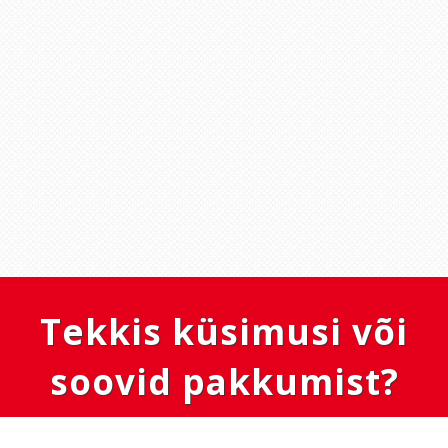
Tekkis küsimusi või
soovid pakkumist?